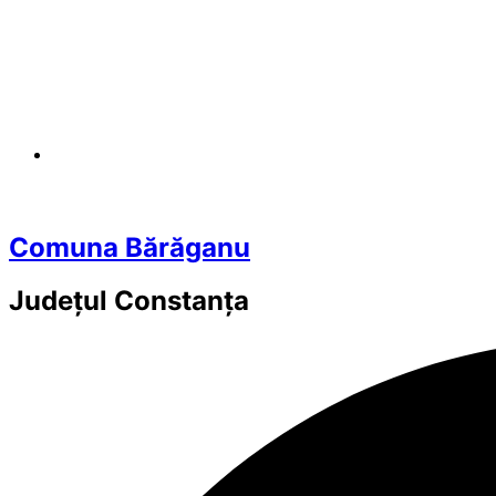
Comuna Bărăganu
Județul
Constanța