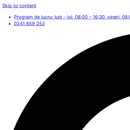
Skip to content
Program de lucru: luni - joi: 08:00 – 16:30, vineri: 08
0241 859 252