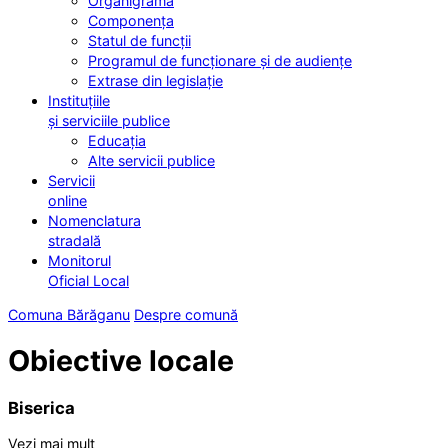
Organigrama
Componența
Statul de funcții
Programul de funcționare și de audiențe
Extrase din legislație
Instituțiile
și serviciile publice
Educația
Alte servicii publice
Servicii
online
Nomenclatura
stradală
Monitorul
Oficial Local
Comuna Bărăganu
Despre comună
Obiective locale
Biserica
Vezi mai mult