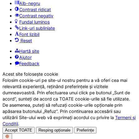
Alb-negru
Contrast ridicat
Contrast negativ
Fundal luminos
Link-uri subliniate
Font lizibil
Reset
Hartă site
Ajutor
Feedback
Acest site folosește cookie
Folosim cookie-uri pe site-ul nostru pentru a vă oferi cea mai
relevantă experiență, reținând preferințele și vizitele
dumneavoastră. Prin efectuarea unui click pe butonul „Sunt de
acord”, sunteți de acord ca TOATE cookie-urile să fie utilizate.
De asemenea, puteți să refuzați cookie-urile opționale prin
apăsarea butonului „Refuz”. Prin continuarea accesării sau
utilizării Site-ului web vă exprimați acordul cu privire la
Termeni și
Condiții
.
Accept TOATE
Resping opționale
Preferințe