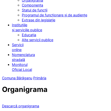
Organigrama
Componența
Statul de funcții
Programul de funcționare și de audiențe
Extrase din legislație
Instituțiile
și serviciile publice
Educația
Alte servicii publice
Servicii
online
Nomenclatura
stradală
Monitorul
Oficial Local
Comuna Bărăganu
Primăria
Organigrama
Descarcă organigrama