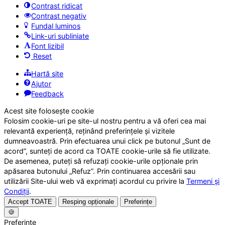
Contrast ridicat
Contrast negativ
Fundal luminos
Link-uri subliniate
Font lizibil
Reset
Hartă site
Ajutor
Feedback
Acest site folosește cookie
Folosim cookie-uri pe site-ul nostru pentru a vă oferi cea mai
relevantă experiență, reținând preferințele și vizitele
dumneavoastră. Prin efectuarea unui click pe butonul „Sunt de
acord”, sunteți de acord ca TOATE cookie-urile să fie utilizate.
De asemenea, puteți să refuzați cookie-urile opționale prin
apăsarea butonului „Refuz”. Prin continuarea accesării sau
utilizării Site-ului web vă exprimați acordul cu privire la
Termeni și
Condiții
.
Accept TOATE
Resping opționale
Preferințe
🍪
Preferințe