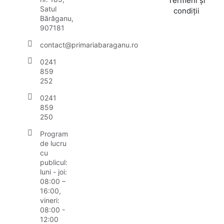
Termeni și
Satul
condiții
Bărăganu,
907181
contact@primariabaraganu.ro
0241
859
252
0241
859
250
Program
de lucru
cu
publicul:
luni - joi:
08:00 –
16:00,
vineri:
08:00 -
12:00