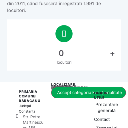
din 2011, când fuseseră înregistrați 1.991 de
locuitori.
0
+
locuitori
LOCALIZARE
Acest conținut este blocat până când acceptați categoria corespunzătoare de cookie-uri.
PRIMĂRIA
Accept categoria Funcționalitate
LINKURI
COMUNEI
UTILE
BĂRĂGANU
Prezentare
Județul
generală
Constanța
Str. Petre
Contact
Martinescu
nr. 185,