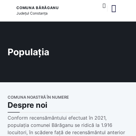
COMUNA BĂRĂGANU
Județul
Constanța
și serviciile publice
Populația
COMUNA NOASTRĂ ÎN NUMERE
Despre noi
Conform recensământului efectuat în 2021,
populația comunei Bărăganu se ridică la 1.916
locuitori, în scădere față de recensământul anterior