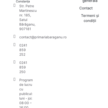
generală
Constanța
Str. Petre
Contact
Martinescu
nr. 185,
Termeni și
Satul
condiții
Bărăganu,
907181
contact@primariabaraganu.ro
0241
859
252
0241
859
250
Program
de lucru
cu
publicul:
luni - joi:
08:00 –
16:00,