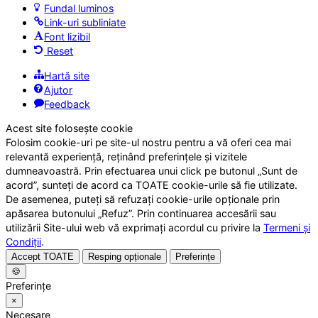
Fundal luminos
Link-uri subliniate
Font lizibil
Reset
Hartă site
Ajutor
Feedback
Acest site folosește cookie
Folosim cookie-uri pe site-ul nostru pentru a vă oferi cea mai
relevantă experiență, reținând preferințele și vizitele
dumneavoastră. Prin efectuarea unui click pe butonul „Sunt de
acord”, sunteți de acord ca TOATE cookie-urile să fie utilizate.
De asemenea, puteți să refuzați cookie-urile opționale prin
apăsarea butonului „Refuz”. Prin continuarea accesării sau
utilizării Site-ului web vă exprimați acordul cu privire la
Termeni și
Condiții
.
Accept TOATE
Resping opționale
Preferințe
🍪
Preferințe
×
Necesare