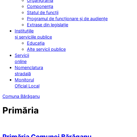
Organigrama
Componența
Statul de funcții
Programul de funcționare și de audiențe
Extrase din legislație
Instituțiile
și serviciile publice
Educația
Alte servicii publice
Servicii
online
Nomenclatura
stradală
Monitorul
Oficial Local
Comuna Bărăganu
Primăria
Primăria Comunei Bărăganu