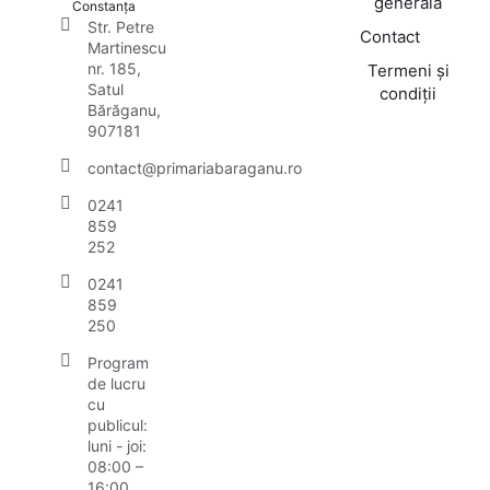
generală
Constanța
Str. Petre
Contact
Martinescu
nr. 185,
Termeni și
Satul
condiții
Bărăganu,
907181
contact@primariabaraganu.ro
0241
859
252
0241
859
250
Program
de lucru
cu
publicul:
luni - joi:
08:00 –
16:00,