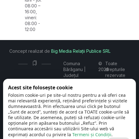
08:00 –
16:00,
vineri:
08:00 -
12:00
Concept realizat de
Big Media Relații Publice SRL
Comuna
©
Toate
Bărăganu |
2026
drepturile
Județul
rezervate
Constanța
Acest site folosește cookie
Folosim cookie-uri pe site-ul nostru pentru a vă oferi cea
PNRR. Finanțat de Uniunea Europeană –
mai relevantă experiență, reținând preferințele și vizitele
UrmătoareaGenerațieUE
dumneavoastră. Prin efectuarea unui click pe butonul
„Sunt de acord”, sunteți de acord ca TOATE cookie-urile să
Open 
Conținutul acestui material nu reprezintă în mod
fie utilizate. De asemenea, puteți să refuzați cookie-urile
obligatoriu poziția oficială a Uniunii Europene sau a
opționale prin apăsarea butonului „Refuz”. Prin
Guvernului României
continuarea accesării sau utilizării Site-ului web vă
exprimați acordul cu privire la
Termeni și Condiții
.