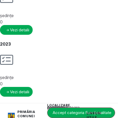
ședințe
0
Vezi detalii
2023
ședințe
0
Vezi detalii
LOCALIZARE
Acest conținut este blocat până când acceptați categoria corespunzătoare de cookie-uri.
PRIMĂRIA
Accept categoria Funcționalitate
LINKURI
COMUNEI
UTILE