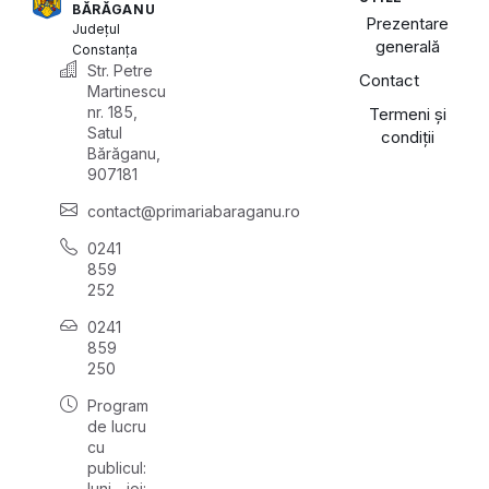
BĂRĂGANU
Prezentare
Județul
generală
Constanța
Str. Petre
Contact
Martinescu
nr. 185,
Termeni și
Satul
condiții
Bărăganu,
907181
contact@primariabaraganu.ro
0241
859
252
0241
859
250
Program
de lucru
cu
publicul:
luni - joi: