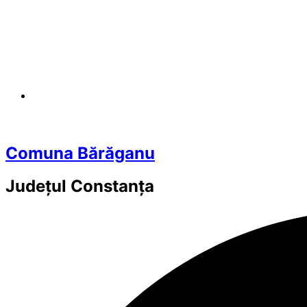
Comuna Bărăganu
Județul
Constanța