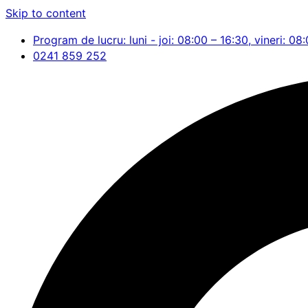
Skip to content
Program de lucru: luni - joi: 08:00 – 16:30, vineri: 08
0241 859 252