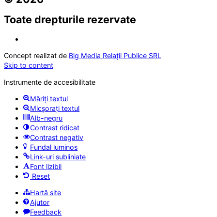
Toate drepturile rezervate
Concept realizat de
Big Media Relații Publice SRL
Skip to content
Instrumente de accesibilitate
Măriți textul
Micșorați textul
Alb-negru
Contrast ridicat
Contrast negativ
Fundal luminos
Link-uri subliniate
Font lizibil
Reset
Hartă site
Ajutor
Feedback