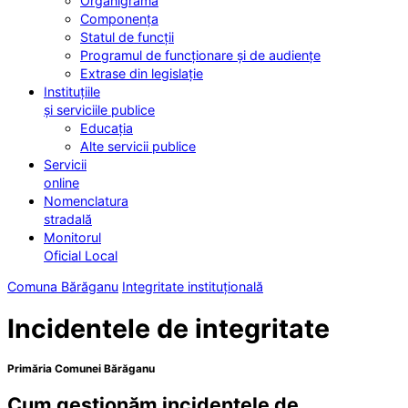
Organigrama
Componența
Statul de funcții
Programul de funcționare și de audiențe
Extrase din legislație
Instituțiile
și serviciile publice
Educația
Alte servicii publice
Servicii
online
Nomenclatura
stradală
Monitorul
Oficial Local
Comuna Bărăganu
Integritate instituțională
Incidentele de integritate
Primăria Comunei Bărăganu
Cum gestionăm incidentele de