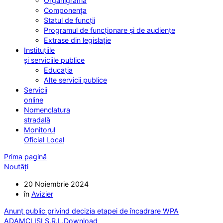
Organigrama
Componența
Statul de funcții
Programul de funcționare și de audiențe
Extrase din legislație
Instituțiile
și serviciile publice
Educația
Alte servicii publice
Servicii
online
Nomenclatura
stradală
Monitorul
Oficial Local
Prima pagină
Noutăți
20 Noiembrie 2024
în
Avizier
Anunț public privind decizia etapei de încadrare WPA
ADAMCLISI S.R.L.
Download