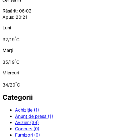
Răsărit: 06:02
Apus: 20:21
Luni
°
32/19
C
Marți
°
35/19
C
Miercuri
°
34/20
C
Categorii
Achiziție (1)
Anunț de presă (1)
Avizier (39)
Concurs (0)
Furnizori (0)