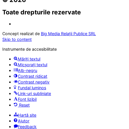
Toate drepturile rezervate
Concept realizat de
Big Media Relații Publice SRL
Skip to content
Instrumente de accesibilitate
Măriți textul
Micșorați textul
Alb-negru
Contrast ridicat
Contrast negativ
Fundal luminos
Link-uri subliniate
Font lizibil
Reset
Hartă site
Ajutor
Feedback