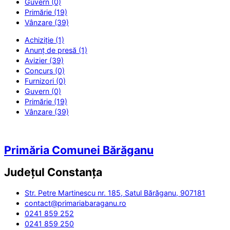
Guvern (0)
Primărie (19)
Vânzare (39)
Achiziție (1)
Anunț de presă (1)
Avizier (39)
Concurs (0)
Furnizori (0)
Guvern (0)
Primărie (19)
Vânzare (39)
Primăria Comunei Bărăganu
Județul
Constanța
Str. Petre Martinescu nr. 185, Satul Bărăganu, 907181
contact@primariabaraganu.ro
0241 859 252
0241 859 250