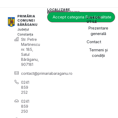
LOCALIZARE
Acest conținut este blocat până când acceptați categoria corespunzătoare de cookie-uri.
PRIMĂRIA
Accept categoria Funcționalitate
LINKURI
COMUNEI
UTILE
BĂRĂGANU
Prezentare
Județul
generală
Constanța
Str. Petre
Contact
Martinescu
nr. 185,
Termeni și
Satul
condiții
Bărăganu,
907181
contact@primariabaraganu.ro
0241
859
252
0241
859
250