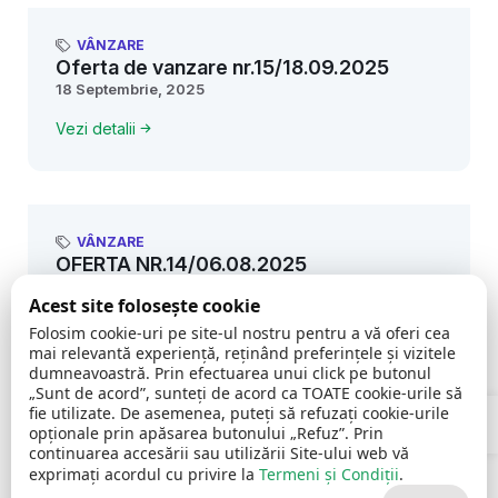
VÂNZARE
Oferta de vanzare nr.15/18.09.2025
18 Septembrie, 2025
Vezi detalii
VÂNZARE
OFERTA NR.14/06.08.2025
6 August, 2025
Acest site folosește cookie
Vezi detalii
Folosim cookie-uri pe site-ul nostru pentru a vă oferi cea
mai relevantă experiență, reținând preferințele și vizitele
dumneavoastră. Prin efectuarea unui click pe butonul
„Sunt de acord”, sunteți de acord ca TOATE cookie-urile să
Open 
fie utilizate. De asemenea, puteți să refuzați cookie-urile
opționale prin apăsarea butonului „Refuz”. Prin
VÂNZARE
continuarea accesării sau utilizării Site-ului web vă
OFERTA NR. 13/04.06.2025
exprimați acordul cu privire la
Termeni și Condiții
.
4 Iunie, 2025