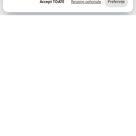
Accept TOATE
Resping opționale
Preferințe
Vezi detalii
VÂNZARE
OFERTA NR.12/02.06.2025
4 Iunie, 2025
Vezi detalii
VÂNZARE
OFERTA DE VANZARE NR.11/21.03.2025
21 Martie, 2025
Vezi detalii