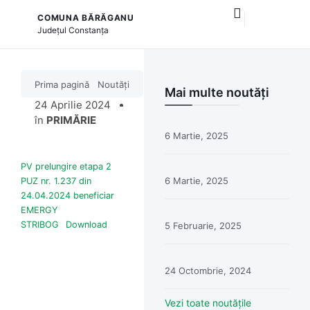
COMUNA BĂRĂGANU
și serviciile publice
Județul
Constanța
Prima pagină
Noutăți
Mai multe noutăți
24 Aprilie 2024
în
PRIMĂRIE
6 Martie, 2025
PV prelungire etapa 2
6 Martie, 2025
PUZ nr. 1.237 din
24.04.2024 beneficiar
EMERGY
STRIBOG
Download
5 Februarie, 2025
24 Octombrie, 2024
Vezi toate noutățile