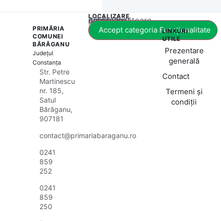
LOCALIZARE
Acest conținut este blocat până când acceptați categoria corespunzătoare de cookie-uri.
PRIMĂRIA
Accept categoria Funcționalitate
LINKURI
COMUNEI
UTILE
BĂRĂGANU
Prezentare
Județul
generală
Constanța
Str. Petre
Contact
Martinescu
nr. 185,
Termeni și
Satul
condiții
Bărăganu,
907181
contact@primariabaraganu.ro
0241
859
252
0241
859
250