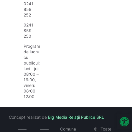
0241
859
252
0241
859
250
Program
de lucru
cu
publicul:
luni - joi:
08:00 –
16:00,
vineri:
08:00 -
12:00
Open
Concept realizat de
Big Media Relații Publice SRL
Comuna
©
Toate