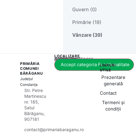
Guvern (0)
Primărie (19)
Vânzare (39)
LOCALIZARE
Acest conținut este blocat până când acceptați categoria corespunzătoare de cookie-uri.
PRIMĂRIA
Accept categoria Funcționalitate
LINKURI
COMUNEI
UTILE
BĂRĂGANU
Prezentare
Județul
generală
Constanța
Str. Petre
Contact
Martinescu
nr. 185,
Termeni și
Satul
condiții
Bărăganu,
907181
contact@primariabaraganu.ro