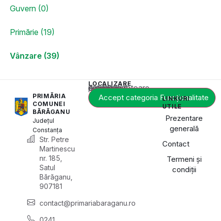
Guvern (0)
Primărie (19)
Vânzare (39)
LOCALIZARE
Acest conținut este blocat până când acceptați categoria corespunzătoare de cookie-uri.
PRIMĂRIA
Accept categoria Funcționalitate
LINKURI
COMUNEI
UTILE
BĂRĂGANU
Prezentare
Județul
generală
Constanța
Str. Petre
Contact
Martinescu
nr. 185,
Termeni și
Satul
condiții
Bărăganu,
907181
contact@primariabaraganu.ro
0241