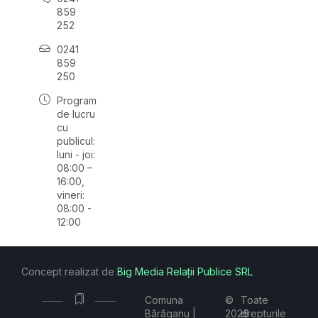
859
252
0241
859
250
Program
de lucru
cu
publicul:
luni - joi:
08:00 –
16:00,
vineri:
08:00 -
12:00
Concept realizat de
Big Media Relații Publice SRL
Comuna
©
Toate
Bărăganu |
2026
drepturile