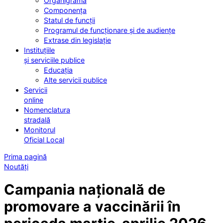
Organigrama
Componența
Statul de funcții
Programul de funcționare și de audiențe
Extrase din legislație
Instituțiile
și serviciile publice
Educația
Alte servicii publice
Servicii
online
Nomenclatura
stradală
Monitorul
Oficial Local
Prima pagină
Noutăți
Campania națională de
promovare a vaccinării în