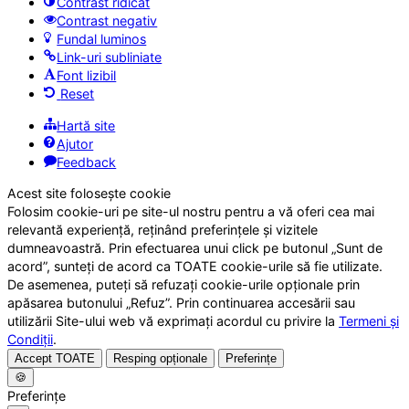
Contrast ridicat
Contrast negativ
Fundal luminos
Link-uri subliniate
Font lizibil
Reset
Hartă site
Ajutor
Feedback
Acest site folosește cookie
Folosim cookie-uri pe site-ul nostru pentru a vă oferi cea mai
relevantă experiență, reținând preferințele și vizitele
dumneavoastră. Prin efectuarea unui click pe butonul „Sunt de
acord”, sunteți de acord ca TOATE cookie-urile să fie utilizate.
De asemenea, puteți să refuzați cookie-urile opționale prin
apăsarea butonului „Refuz”. Prin continuarea accesării sau
utilizării Site-ului web vă exprimați acordul cu privire la
Termeni și
Condiții
.
Accept TOATE
Resping opționale
Preferințe
🍪
Preferințe