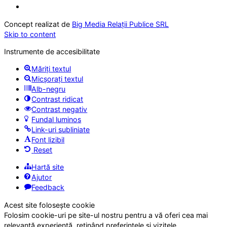
Concept realizat de
Big Media Relații Publice SRL
Skip to content
Instrumente de accesibilitate
Măriți textul
Micșorați textul
Alb-negru
Contrast ridicat
Contrast negativ
Fundal luminos
Link-uri subliniate
Font lizibil
Reset
Hartă site
Ajutor
Feedback
Acest site folosește cookie
Folosim cookie-uri pe site-ul nostru pentru a vă oferi cea mai
relevantă experiență, reținând preferințele și vizitele