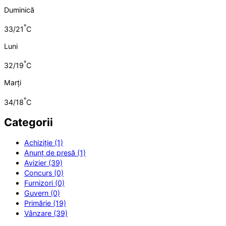
Duminică
°
33/21
C
Luni
°
32/19
C
Marți
°
34/18
C
Categorii
Achiziție (1)
Anunț de presă (1)
Avizier (39)
Concurs (0)
Furnizori (0)
Guvern (0)
Primărie (19)
Vânzare (39)