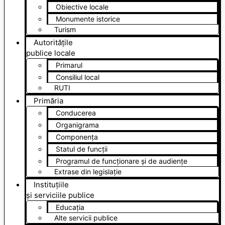
Obiective locale
Monumente istorice
Turism
Autoritățile
publice locale
Primarul
Consiliul local
RUTI
Primăria
Conducerea
Organigrama
Componența
Statul de funcții
Programul de funcționare și de audiențe
Extrase din legislație
Instituțiile
și serviciile publice
Educația
Alte servicii publice