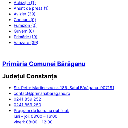
Achiziție (1)
Anunț de presă (1)
Avizier (39)
Concurs (0)
Furnizori (0)
Guvern (0)
Primărie (19)
Vânzare (39)
Primăria Comunei Bărăganu
Județul
Constanța
Str. Petre Martinescu nr. 185, Satul Bărăganu, 907181
contact@primariabaraganu.ro
0241 859 252
0241 859 250
Program de lucru cu publicul:
luni - joi: 08:00 – 16:00,
vineri: 08:00 - 12:00