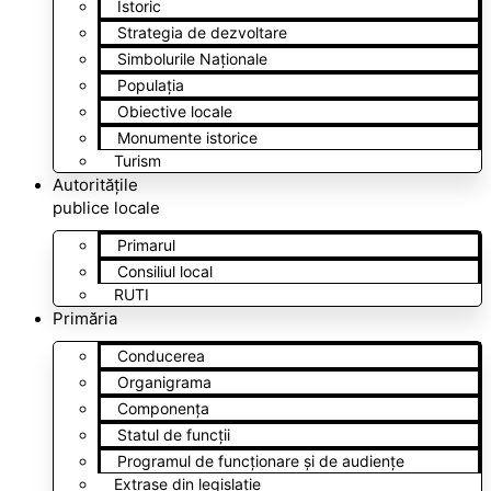
Istoric
Strategia de dezvoltare
Simbolurile Naționale
Populația
Obiective locale
Monumente istorice
Turism
Autoritățile
publice locale
Primarul
Consiliul local
RUTI
Primăria
Conducerea
Organigrama
Componența
Statul de funcții
Programul de funcționare și de audiențe
Extrase din legislație