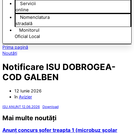
Servicii
online
Nomenclatura
stradală
Monitorul
Oficial Local
Prima pagină
Noutăți
Notificare ISU DOBROGEA-
COD GALBEN
12 Iunie 2026
în
Avizier
ISU ANUNT 12.06.2026
Download
Mai multe noutăți
Anunț concurs șofer treapta 1 (microbuz școlar