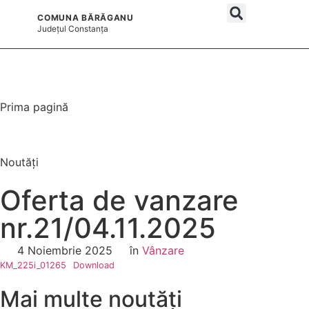
COMUNA BĂRĂGANU
și serviciile publice
Județul
Constanța
Prima pagină
Noutăți
Oferta de vanzare
nr.21/04.11.2025
4 Noiembrie 2025
în
Vânzare
KM_225i_01265
Download
Mai multe noutăți