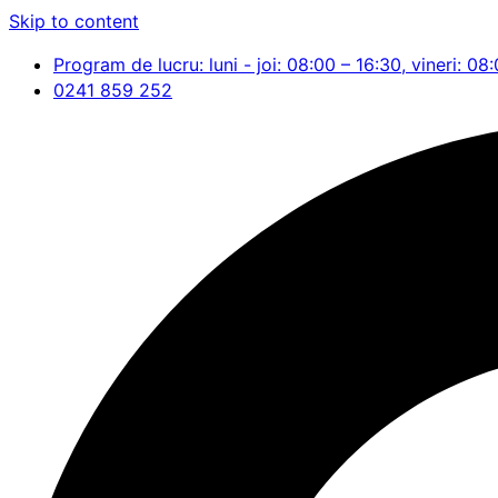
Skip to content
Program de lucru: luni - joi: 08:00 – 16:30, vineri: 08
0241 859 252