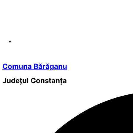
Comuna Bărăganu
Județul
Constanța